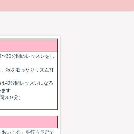
0〜30分間のレッスンをし
し、歌を歌ったりリズム打
は40分間レッスンになる
います
時間３０分）
ひきあいこ会』を行う予定で