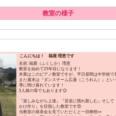
教室の様子
こんにちは！ 福鹿 理恵です
名前: 福鹿（ふくしか）理恵
教室を始めて25年目になります！
本業はこのピアノ教室ですが、平日昼間は中学校で
また週末は『ダンスチーム広蓮（こうれん）』とい
導に明け暮れています！
3人娘の母でもあります😉
『楽しみながら上達』『音楽に慣れ親しむ』そして
かけ作り』を目指した教室です😍
当教室の発表会を見ていただくと一目瞭然👀