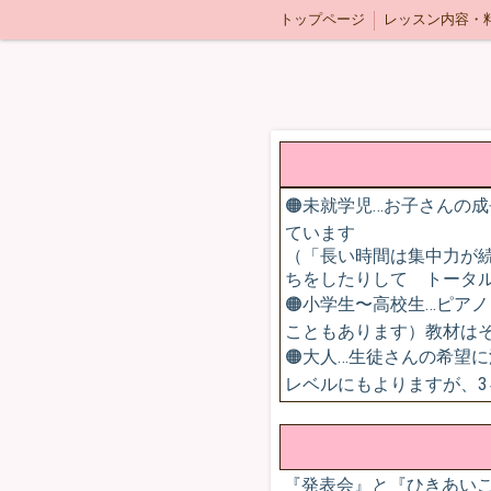
トップページ
レッスン内容・
🟠未就学児…お子さんの
ています
（「長い時間は集中力が
ちをしたりして トータル
🟠小学生〜高校生…ピア
こともあります）教材は
🟠大人…生徒さんの希望
レベルにもよりますが、3
『発表会』と『ひきあいこ