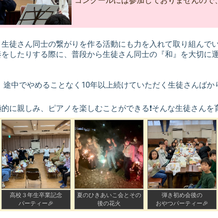
コンクールには参加しておりませんので
う生徒さん同士の繋がりを作る活動にも力を入れて取り組んで
奏をしたりする際に、普段から生徒さん同士の『和』を大切に
。
、途中でやめることなく10年以上続けていただく生徒さんばかり
的に親しみ、ピアノを楽しむことができる❗️そんな生徒さんを
高校３年生卒業記念
夏のひきあいこ会とその
弾き初め会後の
パーティー🎉
後の花火
おやつパーティー🎉